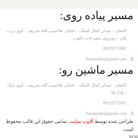
مسیر پیاده روی:
کاشان - میدان کمال الملک - خیابان ملاحبیب الله شریف - کوی درب
یلان - روبروی سفرخانه یاقوت
09129372081
Noonotahs@gmail.com
مسیر ماشین رو:
کاشان - میدان کمال الملک - خیابان ملاحبیب الله شریف - کوی پاپک
- پلاک 50
09129372081
Noonotahs@gmail.com
طراحی شده توسط
آلاوب سایت
. تمامی حقوق این قالب محفوظ
است
2026