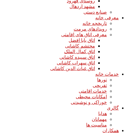
روستای قهرود
مشهد اردهال
صنایع دستی
معرفی خانه
تاریخچه خانه
رویدادهای مرمت
معرفی اتاق های اقامتی
اتاق بابا افضل
محتشم کاشانی
اتاق کمال الملک
اتاق سپیده کاشانی
اتاق سهراب کاشانی
اتاق غیاث الدین کاشانی
خدمات خانه
تورها
تفریحی
خدمات اقامتی
امکانات محیطی
خوراکی و نوشیدنی
گالری
هدایا
مهمانان
مناسبت ها
همکاران